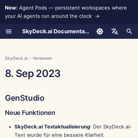
New:
Agent Pods — persistent workspaces where
your AI agents run around the clock →
S
SkyDeck.ai Documentation
u
Gespräche
Run AI Agents Around the
Admin- &
LLMs und Datenbanken
Entwickeln Sie Ihre
Nutzungsbedingungen
GenStudio
SkyDeck.ai
LLM-Evaluierungsbericht
Pair Programmer
Datenverlustprävention
Konto einrichten
Kostenlose Testversion
Anthropic-Integration
Rememberizer-Integratio
JSON-Format für
c
English
Clock
Eigentümerwerkzeuge
eigenen Werkzeuge
Sicherheitspraktiken
Werkzeuge
h
Dokumenten-Upload
App-Integrationen
Datenschutzrichtlinie
SkyDeck.ai LLM-bereite
Neue Funktionen
SQL-Assistent
Integrationen einrichten
Guthaben kaufen
Datenbankintegration
Slack-Integration
العربية
SkyDeck.ai
Versionen
Operate an Agent Together
Einrichtungsanleitung
Bug-Bounty-Programm
Dokumentation
JSON-Format für LLM-
e
Dansk
8. Sep 2023
Werkzeuge
Teilen und Zusammenarbeit
MCP Servers
Cookie-Hinweis
Verbesserungen
Überprüfung von
Sicherheit einrichten
Pläne und Upgrades
Gemini Integration
w
Deploy Agents to Your
Abrechnung
rechtlichen
Deutsch
Whole Team
Vereinbarungen
Beispiel: Textbasierten U
Slack-Synchronisierung
Fehlerbehebungen
Teams organisieren
Preise für Modellnutzung
Groq-Integration
i
Español
Generator
GenStudio
r
Français
Lehre mich alles
Öffentliche
Kontrollzentrum
Werkzeuge kuratieren
HuggingFace-Integration
JSON-Format für
d
Schnappschüsse
Neue Funktionen
Italiano
intelligente Werkzeuge
Strategieberater
Neue Funktionen
Mitglieder verwalten
Mistral-Integration
i
日本語
Web-Browsing
SkyDeck.ai Textaktualisierung
: Der SkyDeck.ai-
n
Bildgenerator
Verbesserungen
OpenAI-Integration
Text wurde für eine bessere Klarheit
한국어