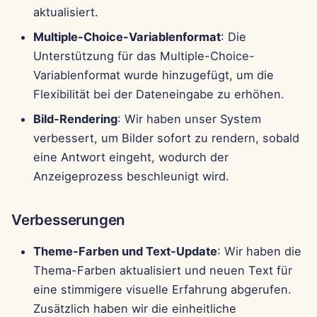
Pods
i
aktualisiert.
Português
Fehlerbehebungen
Perplexity-Integration
Multiple-Choice-Variablenformat
: Die
t
Werkzeuge
Tiếng Việt
Unterstützung für das Multiple-Choice-
Together AI-Integration
i
简体中文
Datensicherheit
Variablenformat wurde hinzugefügt, um die
a
Vertex AI-Integration
Flexibilität bei der Dateneingabe zu erhöhen.
繁體中文
l
Bild-Rendering
: Wir haben unser System
xAI Integration
verbessert, um Bilder sofort zu rendern, sobald
i
eine Antwort eingeht, wodurch der
s
Anzeigeprozess beschleunigt wird.
i
e
Verbesserungen
r
Theme-Farben und Text-Update
: Wir haben die
t
Thema-Farben aktualisiert und neuen Text für
eine stimmigere visuelle Erfahrung abgerufen.
Zusätzlich haben wir die einheitliche