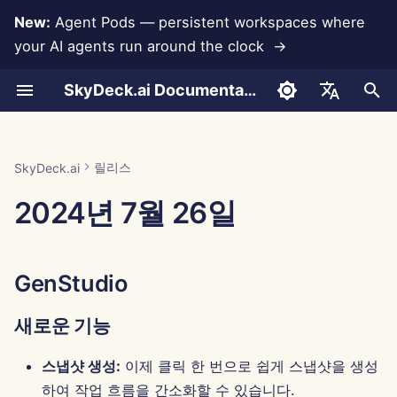
New:
Agent Pods — persistent workspaces where
your AI agents run around the clock →
검
SkyDeck.ai Documentation
색
대화
Run AI Agents Around the
관리자 및 소유자 도구
LLM 및 데이터베이스
자신만의 도구 개발
이용 약관
GenStudio
SkyDeck.ai 보안 관행
LLM 평가 보고서
페어 프로그래머
데이터 손실 방지
계정 설정
무료 체험
Anthropic 통합
Rememberizer 통합
도구를 위한 JSON 형식
초
English
Clock
기
문서 업로드
설정 가이드
앱 통합
개인정보 보호정책
버그 바운티 프로그램
SkyDeck.ai LLM 준비 문서
새로운 기능
SQL 어시스턴트
통합 설정
크레딧 구매
데이터베이스 통합
슬랙 통합
LLM 도구를 위한 JSON 
العربية
릴리스
SkyDeck.ai
Operate an Agent Together
화
Dansk
2024년 7월 26일
공유 및 협업
청구
MCP Servers
쿠키 공지
개선 사항
법적 계약 검토
보안 설정
요금제 및 업그레이드
Gemini Integration
예시: 텍스트 기반 UI 생성
Deploy Agents to Your
Deutsch
Whole Team
슬랙 동기화
버그 수정
무엇이든 가르쳐 주세요
팀 구성
모델 사용 가격
Groq 통합
스마트 도구를 위한 JSON
Español
식
GenStudio
Français
공개 스냅샷
컨트롤 센터
전략 컨설턴트
도구 큐레이션
HuggingFace 통합
새로운 기능
Italiano
웹 브라우징
새로운 기능
이미지 생성기
회원 관리
Mistral 통합
日本語
스냅샷 생성:
이제 클릭 한 번으로 쉽게 스냅샷을 생성
Pods
버그 수정
OpenAI 통합
한국어
하여 작업 흐름을 간소화할 수 있습니다.