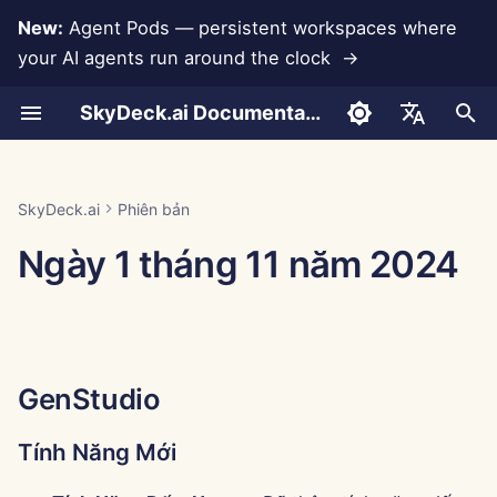
New:
Agent Pods — persistent workspaces where
your AI agents run around the clock →
I
SkyDeck.ai Documentation
n
Cuộc trò chuyện
Run AI Agents Around the
Công cụ quản trị & chủ sở
LLMs và Cơ sở dữ liệu
Phát triển công cụ của
Điều khoản sử dụng
GenStudio
Thực hành bảo mật
Báo cáo đánh giá LLM
Lập trình cặp
Ngăn ngừa mất dữ liệu
Thiết lập tài khoản
Dùng thử miễn phí
Tích hợp Anthropic
Tích hợp Rememberizer
Định dạng JSON cho Cô
i
English
Clock
hữu
riêng bạn
SkyDeck.ai
cụ
t
Tải tài liệu lên
Tích hợp ứng dụng
Chính sách bảo mật
Tài liệu sẵn sàng LLM
Tính Năng Mới
Trợ lý SQL
Thiết lập tích hợp
Mua tín dụng
Tích hợp Cơ sở dữ liệu
Tích hợp Slack
العربية
SkyDeck.ai
Phiên bản
Operate an Agent Together
Hướng dẫn thiết lập
Chương trình thưởng lỗi
SkyDeck.ai
Định dạng JSON cho Cô
i
Dansk
Ngày 1 tháng 11 năm 2024
cụ LLM
Chia sẻ và Hợp tác
MCP Servers
Thông báo về cookie
Cải tiến
Xem xét hợp đồng pháp
Thiết lập bảo mật
Gói và nâng cấp
Gemini Integration
a
Deploy Agents to Your
Thanh toán
lý
Deutsch
Whole Team
Ví dụ: Tạo giao diện ngư
Đồng bộ hóa Slack
Sửa Lỗi
Tổ chức nhóm
Giá sử dụng mô hình
Tích hợp Groq
l
Español
dùng dựa trên văn bản
Dạy tôi bất cứ điều gì
i
Français
Ảnh chụp công khai
Trung Tâm Điều Khiển
Tổ chức công cụ
Tích hợp HuggingFace
GenStudio
Định dạng JSON cho Cô
z
Tư vấn chiến lược
Italiano
cụ Thông minh
Duyệt web
Tính Năng Mới
Quản lý thành viên
Tích hợp Mistral
i
日本語
Tạo hình ảnh
Tính Năng Mới
n
Pods
Cải tiến
Tích hợp OpenAI
한국어