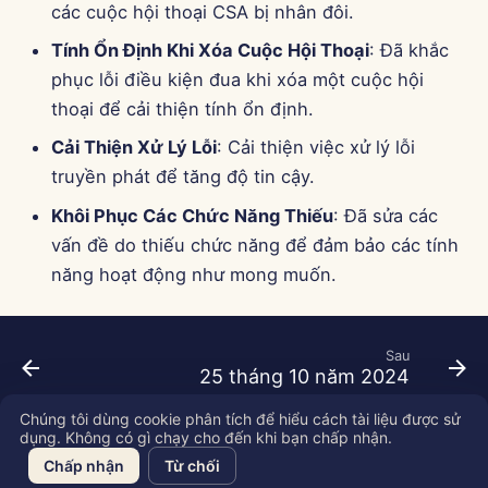
các cuộc hội thoại CSA bị nhân đôi.
Tính Ổn Định Khi Xóa Cuộc Hội Thoại
: Đã khắc
phục lỗi điều kiện đua khi xóa một cuộc hội
thoại để cải thiện tính ổn định.
Cải Thiện Xử Lý Lỗi
: Cải thiện việc xử lý lỗi
truyền phát để tăng độ tin cậy.
Khôi Phục Các Chức Năng Thiếu
: Đã sửa các
vấn đề do thiếu chức năng để đảm bảo các tính
năng hoạt động như mong muốn.
Sau
25 tháng 10 năm 2024
Chúng tôi dùng cookie phân tích để hiểu cách tài liệu được sử
dụng. Không có gì chạy cho đến khi bạn chấp nhận.
Copyright © 2026 SkyDeck AI Inc.
Chấp nhận
Từ chối