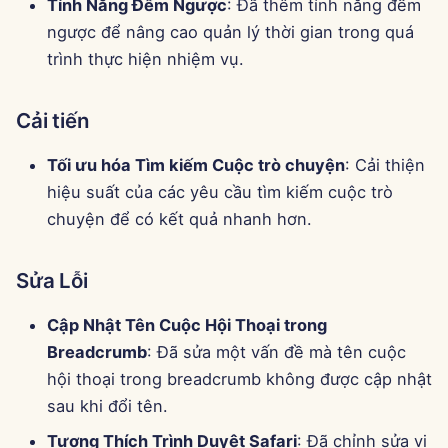
Tính Năng Đếm Ngược
: Đã thêm tính năng đếm
g
Português
Công cụ
Sửa Lỗi
Tích hợp Perplexity
ngược để nâng cao quản lý thời gian trong quá
s
trình thực hiện nhiệm vụ.
Tiếng Việt
Bảo mật dữ liệu
Tích hợp Together AI
e
简体中文
Cải tiến
a
Tích hợp Vertex AI
繁體中文
r
Tối ưu hóa Tìm kiếm Cuộc trò chuyện
: Cải thiện
xAI Integration
hiệu suất của các yêu cầu tìm kiếm cuộc trò
c
chuyện để có kết quả nhanh hơn.
h
Sửa Lỗi
Cập Nhật Tên Cuộc Hội Thoại trong
Breadcrumb
: Đã sửa một vấn đề mà tên cuộc
hội thoại trong breadcrumb không được cập nhật
sau khi đổi tên.
Tương Thích Trình Duyệt Safari
: Đã chỉnh sửa vị