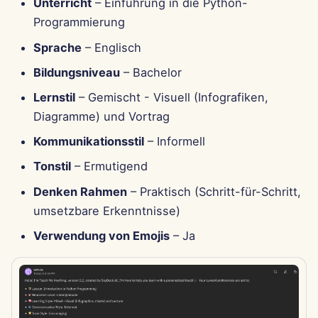
Unterricht
– Einführung in die Python-
i
Português
Dec 12th, 2025
Perplexity-Integration
Programmierung
t
Tiếng Việt
Sprache
– Englisch
Dec 5th, 2025
Together AI-Integration
i
简体中文
Bildungsniveau
– Bachelor
a
Nov 28th, 2025
Vertex AI-Integration
繁體中文
Lernstil
– Gemischt - Visuell (Infografiken,
l
Diagramme) und Vortrag
Nov 21st, 2025
xAI Integration
i
Kommunikationsstil
– Informell
Nov 14th, 2025
s
Tonstil
– Ermutigend
i
Denken Rahmen
– Praktisch (Schritt-für-Schritt,
31. Okt 2025
umsetzbare Erkenntnisse)
e
5. Sep 2025
Verwendung von Emojis
– Ja
r
29. Aug 2025
t
22. Aug 2025