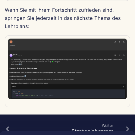
7. Feb 2025
Wenn Sie mit Ihrem Fortschritt zufrieden sind,
31. Jan 2025
springen Sie jederzeit in das nächste Thema des
Lehrplans:
24. Jan 2025
17. Jan 2025
10. Jan 2025
3. Jan 2025
27. Dez 2024
20. Dez 2024
13. Dez 2024
Weiter
Strategieberater
6. Dez 2024