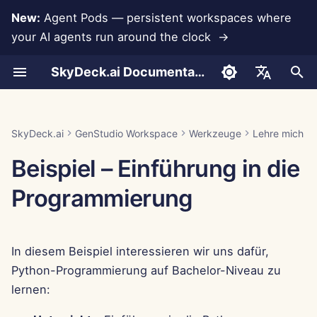
New:
Agent Pods — persistent workspaces where
your AI agents run around the clock →
S
SkyDeck.ai Documentation
u
Wie man es benutzt
Wie man es benutzt
Wie man es benutzt
Wie man es benutzt
Wie man es benutzt
Datenverlustprävention
Run AI Agents Around the
Admin- &
LLMs und Datenbanken
Entwickeln Sie Ihre
Nutzungsbedingungen
Jan 30th, 2026
SkyDeck.ai
LLM-Evaluierungsbericht
Konto einrichten
Kostenlose Testversion
Anthropic-Integration
Rememberizer-Integratio
JSON-Format für
c
English
Clock
Eigentümerwerkzeuge
eigenen Werkzeuge
Sicherheitspraktiken
Werkzeuge
h
Beispiel – Python-Skript-
Beispiel – Abfrage-
Beispiel – NDA-Klausel
Beispiel –
Beispiel –
App-Integrationen
Datenschutzrichtlinie
Jan 23rd, 2026
SkyDeck.ai LLM-bereite
Integrationen einrichten
Guthaben kaufen
Datenbankintegration
Slack-Integration
العربية
SkyDeck.ai
GenStudio Workspace
Werkzeuge
Lehre mich al
Hilfe
Debugging
Mitarbeiterbindung
Winterwunderland
Operate an Agent Together
Einrichtungsanleitung
Bug-Bounty-Programm
Dokumentation
JSON-Format für LLM-
e
Dansk
Beispiel – Einführung in die
Werkzeuge
MCP Servers
Cookie-Hinweis
Jan 16th, 2026
Sicherheit einrichten
Pläne und Upgrades
Gemini Integration
w
Deploy Agents to Your
Abrechnung
Deutsch
Programmierung
Whole Team
Beispiel: Textbasierten U
Jan 9th, 2026
Teams organisieren
Preise für Modellnutzung
Groq-Integration
i
Español
Generator
r
Français
Jan 2nd, 2026
Werkzeuge kuratieren
HuggingFace-Integration
In diesem Beispiel interessieren wir uns dafür,
JSON-Format für
d
Italiano
intelligente Werkzeuge
Dec 26th, 2025
Mitglieder verwalten
Mistral-Integration
Python-Programmierung auf Bachelor-Niveau zu
i
日本語
lernen:
n
Dec 19th, 2025
OpenAI-Integration
한국어