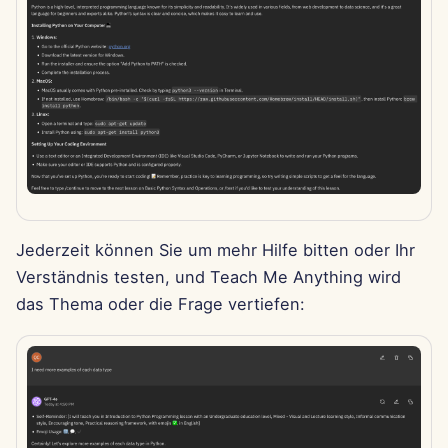
13. Jun 2025
6. Jun 2025
30. Mai 2025
May 23rd, 2025
16. Mai 2025
Jederzeit können Sie um mehr Hilfe bitten oder Ihr
9. Mai 2025
Verständnis testen, und Teach Me Anything wird
das Thema oder die Frage vertiefen:
2. Mai 2025
25. Apr 2025
18. Apr 2025