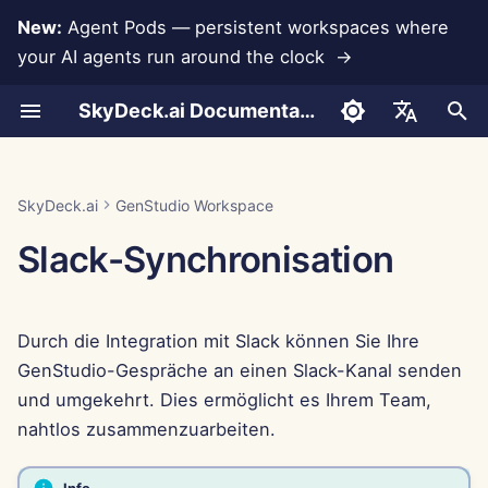
New:
Agent Pods — persistent workspaces where
your AI agents run around the clock →
S
SkyDeck.ai Documentation
u
Senden von GenStudio-
Pair Programmer
Datenverlustprävention
Run AI Agents Around the
Admin- &
LLMs und Datenbanken
Entwickeln Sie Ihre
Nutzungsbedingungen
Jan 30th, 2026
SkyDeck.ai
LLM-Evaluierungsbericht
Wie man es benutzt
Wie man es benutzt
Wie man es benutzt
Wie man es benutzt
Wie man es benutzt
Wie man es benutzt
Konto einrichten
Kostenlose Testversion
Anthropic-Integration
Rememberizer-Integratio
JSON-Format für
c
English
Konversationsnachrichten
Clock
Eigentümerwerkzeuge
eigenen Werkzeuge
Sicherheitspraktiken
Werkzeuge
h
an Slack
SQL-Assistent
App-Integrationen
Datenschutzrichtlinie
Jan 23rd, 2026
SkyDeck.ai LLM-bereite
Beispiel – Python-Skript-
Beispiel – Abfrage-
Beispiel – NDA-Klausel
Beispiel – Einführung in d
Beispiel –
Beispiel –
Integrationen einrichten
Guthaben kaufen
Datenbankintegration
Slack-Integration
العربية
SkyDeck.ai
GenStudio Workspace
Operate an Agent Together
Einrichtungsanleitung
Bug-Bounty-Programm
Dokumentation
Hilfe
Debugging
Programmierung
Mitarbeiterbindung
Winterwunderland
JSON-Format für LLM-
e
Dansk
Slack-Synchronisation
Senden von Slack-
Werkzeuge
Überprüfung von
MCP Servers
Cookie-Hinweis
Jan 16th, 2026
Sicherheit einrichten
Pläne und Upgrades
Gemini Integration
w
Nachrichten an GenStudio-
rechtlichen
Deploy Agents to Your
Abrechnung
Deutsch
Konversationen
Vereinbarungen
Whole Team
Beispiel: Textbasierten U
Jan 9th, 2026
Teams organisieren
Preise für Modellnutzung
Groq-Integration
i
Español
Generator
Durch die Integration mit Slack können Sie Ihre
r
Formatierung
Français
Lehre mich alles
Jan 2nd, 2026
Werkzeuge kuratieren
HuggingFace-Integration
GenStudio-Gespräche an einen Slack-Kanal senden
JSON-Format für
d
Italiano
und umgekehrt. Dies ermöglicht es Ihrem Team,
intelligente Werkzeuge
Strategieberater
Dec 26th, 2025
Mitglieder verwalten
Mistral-Integration
i
nahtlos zusammenzuarbeiten.
日本語
n
Bildgenerator
Dec 19th, 2025
OpenAI-Integration
한국어