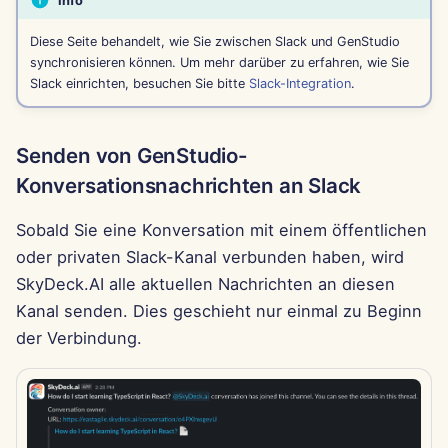
Info
i
Português
Dec 12th, 2025
Perplexity-Integration
Diese Seite behandelt, wie Sie zwischen Slack und GenStudio
t
Tiếng Việt
synchronisieren können. Um mehr darüber zu erfahren, wie Sie
Dec 5th, 2025
Together AI-Integration
Slack einrichten, besuchen Sie bitte
Slack-Integration
.
i
简体中文
a
Nov 28th, 2025
Vertex AI-Integration
繁體中文
Senden von GenStudio-
l
Nov 21st, 2025
xAI Integration
Konversationsnachrichten an Slack
i
Nov 14th, 2025
Sobald Sie eine Konversation mit einem öffentlichen
s
oder privaten Slack-Kanal verbunden haben, wird
i
31. Okt 2025
SkyDeck.AI alle aktuellen Nachrichten an diesen
e
Kanal senden. Dies geschieht nur einmal zu Beginn
5. Sep 2025
der Verbindung.
r
29. Aug 2025
t
22. Aug 2025