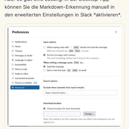
können Sie die Markdown-Erkennung manuell in
29. Nov 2024
den erweiterten Einstellungen in Slack *aktivieren*.
22. Nov 2024
15. Nov 2024
8. Nov 2024
1. Nov 2024
25. Okt 2024
18. Okt 2024
11. Okt 2024
4. Okt 2024