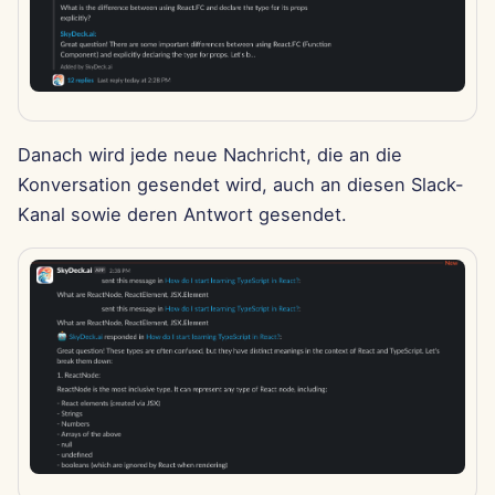
15. Aug 2025
8. Aug 2025
1. Aug 2025
Danach wird jede neue Nachricht, die an die
Konversation gesendet wird, auch an diesen Slack-
25. Jul 2025
Kanal sowie deren Antwort gesendet.
18. Jul 2025
11. Jul 2025
4. Jul 2025
27. Jun 2025
20. Jun 2025