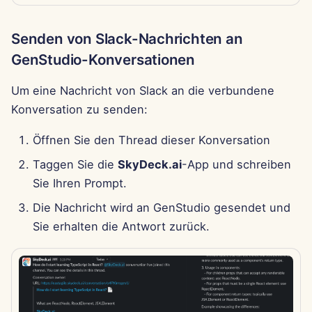
13. Jun 2025
Senden von Slack-Nachrichten an
6. Jun 2025
GenStudio-Konversationen
30. Mai 2025
Um eine Nachricht von Slack an die verbundene
Konversation zu senden:
May 23rd, 2025
Öffnen Sie den Thread dieser Konversation
16. Mai 2025
Taggen Sie die
SkyDeck.ai
-App und schreiben
9. Mai 2025
Sie Ihren Prompt.
Die Nachricht wird an GenStudio gesendet und
2. Mai 2025
Sie erhalten die Antwort zurück.
25. Apr 2025
18. Apr 2025