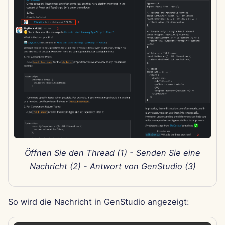
11. Apr 2025
4. Apr 2025
28. Mär 2025
21. Mär 2025
14. Mär 2025
7. Mär 2025
Öffnen Sie den Thread (1) - Senden Sie eine
28. Feb 2025
Nachricht (2) - Antwort von GenStudio (3)
21. Feb 2025
So wird die Nachricht in GenStudio angezeigt:
14. Feb 2025