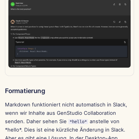
7. Feb 2025
31. Jan 2025
24. Jan 2025
17. Jan 2025
10. Jan 2025
3. Jan 2025
Formatierung
27. Dez 2024
Markdown funktioniert nicht automatisch in Slack,
20. Dez 2024
wenn wir Inhalte aus GenStudio Collaboration
senden. Daher sehen Sie
anstelle von
*hello*
13. Dez 2024
*hello*. Dies ist eine kürzliche Änderung in Slack.
6. Dez 2024
Aber es gibt eine Lösung. In der Desktop-App