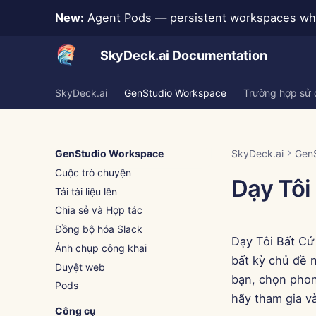
New:
Agent Pods — persistent workspaces whe
SkyDeck.ai Documentation
SkyDeck.ai
GenStudio Workspace
Trường hợp sử
GenStudio Workspace
SkyDeck.ai
Gen
Cuộc trò chuyện
Dạy Tôi
Tải tài liệu lên
Chia sẻ và Hợp tác
Đồng bộ hóa Slack
Dạy Tôi Bất Cứ
Ảnh chụp công khai
bất kỳ chủ đề 
Duyệt web
bạn, chọn phon
Pods
hãy tham gia và
Công cụ