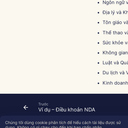
Ngôn ngữ 
Địa lý và K
Tôn giáo và
Thể thao và
Sức khỏe v
Không gian
Luật và Quả
Du lịch và 
Kinh doanh
Trước
Ví dụ – Điều khoản NDA
Chúng tôi dùng cookie phân tích để hiểu cách tài liệu được sử
dụng. Không có gì chạy cho đến khi bạn chấp nhận.