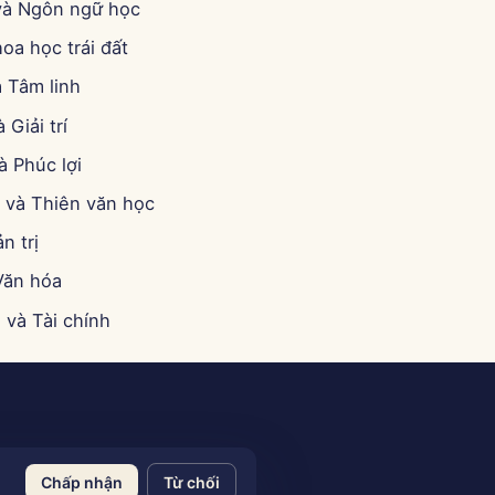
và Ngôn ngữ học
hoa học trái đất
 Tâm linh
 Giải trí
à Phúc lợi
 và Thiên văn học
n trị
Văn hóa
 và Tài chính
Chấp nhận
Từ chối