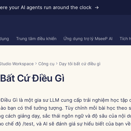
re your AI agents run around the clock →
 dụng
Trung tâm điều khiển
Ứng dụng trợ lý MseeP AI
Tích 
Studio Workspace
Công cụ
Dạy tôi bất cứ điều gì
 Bất Cứ Điều Gì
 Điều Gì là một gia sư LLM cung cấp trải nghiệm học tập
nào bạn có thể tưởng tượng. Tùy chỉnh mỗi bài học theo s
g cách giảng dạy, sắc thái ngôn ngữ và độ sâu của nội d
o chế độ /test, và AI sẽ đánh giá sự hiểu biết của bạn về