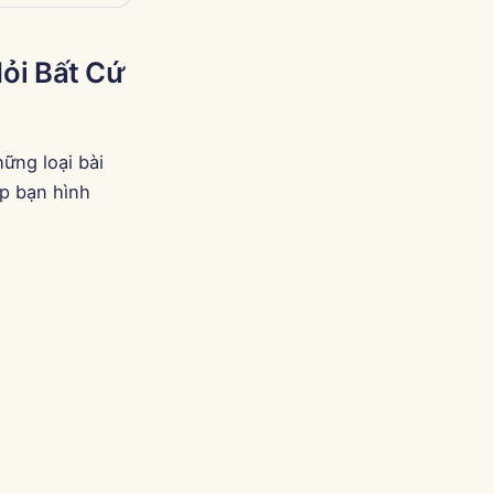
ỏi Bất Cứ
ững loại bài
p bạn hình