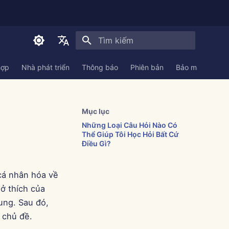
Initializing search
English
hợp
Nhà phát triển
Thông báo
Phiên bản
Bảo mật
Tài 
العربية
Dansk
Mục lục
Deutsch
Những Loại Câu Hỏi Nào Có
Thể Giúp Tôi Học Hỏi Bất Cứ
Español
Điều Gì?
Français
 cá nhân hóa về
Italiano
ở thích của
日本語
ung. Sau đó,
한국어
 chủ đề.