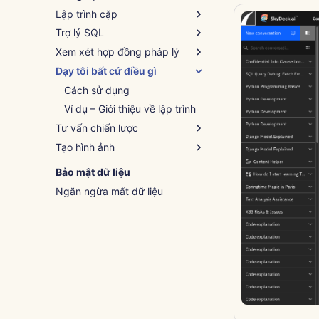
Lập trình cặp
Trợ lý SQL
Cách sử dụng
Xem xét hợp đồng pháp lý
Ví dụ – Hỗ trợ kịch bản Python
Cách sử dụng
Dạy tôi bất cứ điều gì
Ví dụ – Gỡ lỗi truy vấn
Cách sử dụng
Ví dụ – Điều khoản NDA
Cách sử dụng
Ví dụ – Giới thiệu về lập trình
Tư vấn chiến lược
Tạo hình ảnh
Cách sử dụng
Ví dụ – Giữ chân nhân viên
Cách sử dụng
Bảo mật dữ liệu
Ví dụ – Cảnh mùa đông
Ngăn ngừa mất dữ liệu