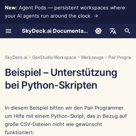
New:
Agent Pods — persistent workspaces where
your AI agents run around the clock →
S
SkyDeck.ai Documentation
u
Wie man es benutzt
Wie man es benutzt
Wie man es benutzt
Wie man es benutzt
Wie man es benutzt
Datenverlustprävention
Run AI Agents Around the
Admin- &
LLMs und Datenbanken
Entwickeln Sie Ihre
Nutzungsbedingungen
Jan 30th, 2026
SkyDeck.ai
LLM-Evaluierungsbericht
Konto einrichten
Kostenlose Testversion
Anthropic-Integration
Rememberizer-Integratio
JSON-Format für
c
English
Clock
Eigentümerwerkzeuge
eigenen Werkzeuge
Sicherheitspraktiken
Werkzeuge
h
Beispiel – Abfrage-
Beispiel – NDA-Klausel
Beispiel – Einführung in die
Beispiel –
Beispiel –
App-Integrationen
Datenschutzrichtlinie
Jan 23rd, 2026
SkyDeck.ai LLM-bereite
Integrationen einrichten
Guthaben kaufen
Datenbankintegration
Slack-Integration
العربية
SkyDeck.ai
GenStudio Workspace
Werkzeuge
Pair Program
Debugging
Programmierung
Mitarbeiterbindung
Winterwunderland
Operate an Agent Together
Einrichtungsanleitung
Bug-Bounty-Programm
Dokumentation
JSON-Format für LLM-
e
Dansk
Beispiel – Unterstützung
Werkzeuge
MCP Servers
Cookie-Hinweis
Jan 16th, 2026
Sicherheit einrichten
Pläne und Upgrades
Gemini Integration
w
Deploy Agents to Your
Abrechnung
Deutsch
bei Python-Skripten
Whole Team
Beispiel: Textbasierten U
Jan 9th, 2026
Teams organisieren
Preise für Modellnutzung
Groq-Integration
i
Español
Generator
r
Français
Jan 2nd, 2026
Werkzeuge kuratieren
HuggingFace-Integration
In diesem Beispiel bitten wir den Pair Programmer
JSON-Format für
d
Italiano
intelligente Werkzeuge
Dec 26th, 2025
Mitglieder verwalten
Mistral-Integration
um Hilfe mit einem Python-Skript, das in Bezug auf
i
日本語
große CSV-Dateien nicht wie gewünscht
n
Dec 19th, 2025
OpenAI-Integration
funktioniert.
한국어