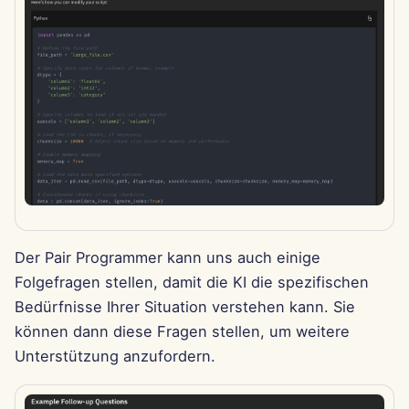
13. Jun 2025
6. Jun 2025
30. Mai 2025
May 23rd, 2025
16. Mai 2025
9. Mai 2025
Der Pair Programmer kann uns auch einige
Folgefragen stellen, damit die KI die spezifischen
2. Mai 2025
Bedürfnisse Ihrer Situation verstehen kann. Sie
25. Apr 2025
können dann diese Fragen stellen, um weitere
Unterstützung anzufordern.
18. Apr 2025