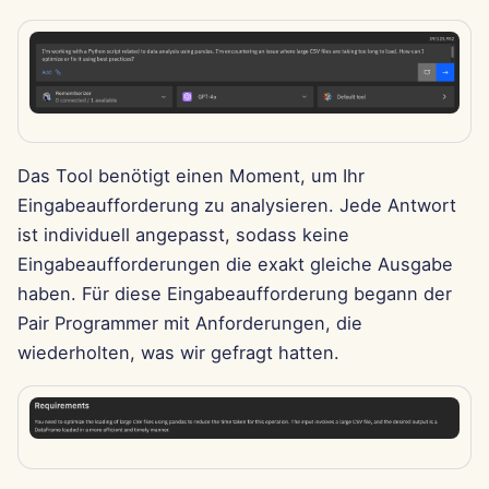
i
Português
Dec 12th, 2025
Perplexity-Integration
t
Tiếng Việt
Dec 5th, 2025
Together AI-Integration
i
简体中文
a
Nov 28th, 2025
Vertex AI-Integration
繁體中文
l
Das Tool benötigt einen Moment, um Ihr
Nov 21st, 2025
xAI Integration
Eingabeaufforderung zu analysieren. Jede Antwort
i
ist individuell angepasst, sodass keine
Nov 14th, 2025
s
Eingabeaufforderungen die exakt gleiche Ausgabe
i
haben. Für diese Eingabeaufforderung begann der
31. Okt 2025
Pair Programmer mit Anforderungen, die
e
wiederholten, was wir gefragt hatten.
5. Sep 2025
r
29. Aug 2025
t
22. Aug 2025