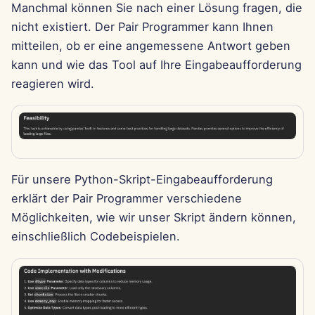
Manchmal können Sie nach einer Lösung fragen, die
15. Aug 2025
nicht existiert. Der Pair Programmer kann Ihnen
mitteilen, ob er eine angemessene Antwort geben
8. Aug 2025
kann und wie das Tool auf Ihre Eingabeaufforderung
reagieren wird.
1. Aug 2025
25. Jul 2025
18. Jul 2025
Für unsere Python-Skript-Eingabeaufforderung
11. Jul 2025
erklärt der Pair Programmer verschiedene
Möglichkeiten, wie wir unser Skript ändern können,
4. Jul 2025
einschließlich Codebeispielen.
27. Jun 2025
20. Jun 2025