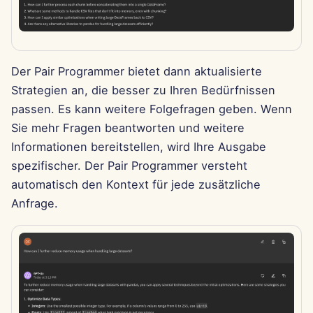
11. Apr 2025
4. Apr 2025
Der Pair Programmer bietet dann aktualisierte
28. Mär 2025
Strategien an, die besser zu Ihren Bedürfnissen
passen. Es kann weitere Folgefragen geben. Wenn
21. Mär 2025
Sie mehr Fragen beantworten und weitere
14. Mär 2025
Informationen bereitstellen, wird Ihre Ausgabe
spezifischer. Der Pair Programmer versteht
7. Mär 2025
automatisch den Kontext für jede zusätzliche
Anfrage.
28. Feb 2025
21. Feb 2025
14. Feb 2025