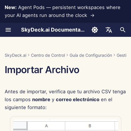
New:
Agent Pods — persistent workspaces where
your AI agents run around the clock →
I
SkyDeck.ai Documentation
n
Conversaciones
Run AI Agents Around the
Asistencia para
Autenticación (SSO)
Agregar Nuevo Grupo
Herramientas del Sistema
Prueba Gratuita
LLMs y Bases de Datos
Desarrolla Tus Propias
Términos de Uso
Jan 30th, 2026
Prácticas de Seguridad de
Informe de Evaluación de
Programador en Pareja
Prevención de Pérdida d
Integración de Anthropic
Integración de
Formato JSON para
i
English
Clock
Integraciones
Herramientas
SkyDeck.ai
LLM
Datos
Rememberizer
Herramientas
c
Carga de Documentos
Eliminar Grupos
Asignar Etiquetas
Comprar Crédito
Integraciones de
Política de Privacidad
Jan 23rd, 2026
Asistente SQL
Integración de Base de
العربية
SkyDeck.ai
Centro de Control
Guía de Configuración
Gestio
Operate an Agent Together
Aplicaciones
Programa de Recompensas
Documentación Lista para
Datos
Integración de Slack
Formato JSON para
i
Dansk
Importar Archivo
por Errores
LLM de SkyDeck.ai
Herramientas LLM
Compartir y Colaborar
Planes y Mejoras
Aviso de Cookies
Jan 16th, 2026
Revisión de Acuerdos
a
Deploy Agents to Your
MCP Servers
Legales
Gemini Integration
Deutsch
Whole Team
Ejemplo: Generador de U
Sincronización con Slack
Precios de Uso del Modelo
Jan 9th, 2026
l
Español
Basado en Texto
Enséñame Cualquier
Integración de Groq
Antes de importar, verifica que tu archivo CSV tenga
i
Français
Cosa
Instantáneas Públicas
Jan 2nd, 2026
los campos
nombre
y
correo electrónico
en el
Formato JSON para
z
Integración de
Italiano
siguiente formato:
Herramientas Inteligente
Consultor Estratégico
HuggingFace
Navegación Web
Dec 26th, 2025
a
日本語
n
Generador de Imágenes
Integración de Mistral
Pods
Dec 19th, 2025
한국어