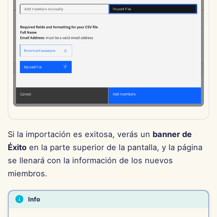
15 de agosto de 2025
8 de agosto de 2025
1 de agosto de 2025
25 de julio de 2025
18 de julio de 2025
11 de julio de 2025
Si la importación es exitosa, verás un
banner de
Éxito
en la parte superior de la pantalla, y la página
4 de julio de 2025
se llenará con la información de los nuevos
miembros.
27 de junio de 2025
Info
20 de junio de 2025