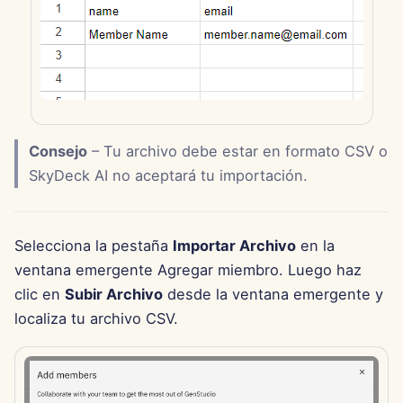
d
Português
Integración de OpenAI
Herramientas
Dec 12th, 2025
o
Tiếng Việt
Integración de Perplexity
Seguridad de Datos
Dec 5th, 2025
b
简体中文
ú
Integración de Together 
Nov 28th, 2025
繁體中文
s
Consejo
– Tu archivo debe estar en formato CSV o
Integración de Vertex AI
Nov 21st, 2025
SkyDeck AI no aceptará tu importación.
q
xAI Integration
Nov 14th, 2025
u
e
Selecciona la pestaña
Importar Archivo
en la
31 de octubre de 2025
ventana emergente Agregar miembro. Luego haz
d
5 de septiembre de 2025
clic en
Subir Archivo
desde la ventana emergente y
a
localiza tu archivo CSV.
29 de agosto de 2025
22 de agosto de 2025