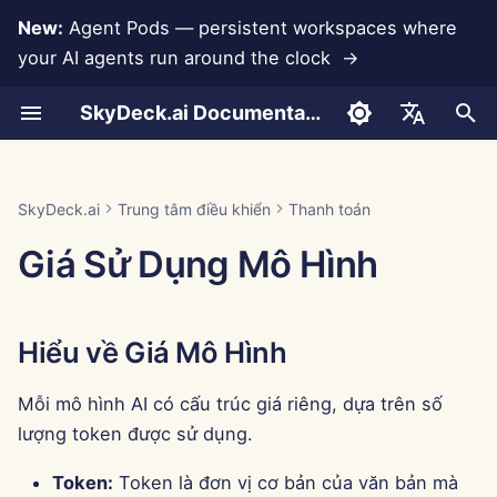
New:
Agent Pods — persistent workspaces where
your AI agents run around the clock →
I
SkyDeck.ai Documentation
n
Cuộc trò chuyện
Run AI Agents Around the
Thiết lập tài khoản
Hiểu về Giá Mô Hình
LLMs và Cơ sở dữ liệu
Phát triển công cụ của
Điều khoản sử dụng
Jan 30th, 2026
Thực hành bảo mật
Báo cáo đánh giá LLM
Lập trình cặp
Ngăn ngừa mất dữ liệu
Hỗ trợ tích hợp
Xác thực (SSO)
Thêm nhóm mới
Công cụ hệ thống
Thêm thành viên
Tích hợp Anthropic
Tích hợp Rememberizer
Định dạng JSON cho Cô
i
English
Clock
riêng bạn
SkyDeck.ai
cụ
t
Tải tài liệu lên
Thiết lập tích hợp
Xem Giá Sử Dụng Mô Hình
Tích hợp ứng dụng
Chính sách bảo mật
Jan 23rd, 2026
Tài liệu sẵn sàng LLM
Trợ lý SQL
Xóa nhóm
Gán thẻ
Nhập tệp
Tích hợp Cơ sở dữ liệu
Tích hợp Slack
العربية
SkyDeck.ai
Trung tâm điều khiển
Thanh toán
Operate an Agent Together
Chương trình thưởng lỗi
SkyDeck.ai
Định dạng JSON cho Cô
i
Dansk
Giá Sử Dụng Mô Hình
cụ LLM
Chia sẻ và Hợp tác
Thiết lập bảo mật
Lưu Ý Quan Trọng
MCP Servers
Thông báo về cookie
Jan 16th, 2026
Xem xét hợp đồng pháp
Mời thành viên
Gemini Integration
a
Deploy Agents to Your
lý
Deutsch
Whole Team
Ví dụ: Tạo giao diện ngư
Đồng bộ hóa Slack
Tổ chức nhóm
Jan 9th, 2026
Chỉnh sửa thành viên
Tích hợp Groq
l
Español
dùng dựa trên văn bản
Dạy tôi bất cứ điều gì
Hiểu về Giá Mô Hình
i
Français
Ảnh chụp công khai
Tổ chức công cụ
Jan 2nd, 2026
Tích hợp HuggingFace
Định dạng JSON cho Cô
z
Tư vấn chiến lược
Mỗi mô hình AI có cấu trúc giá riêng, dựa trên số
Italiano
cụ Thông minh
Duyệt web
Quản lý thành viên
Dec 26th, 2025
Tích hợp Mistral
lượng token được sử dụng.
i
日本語
Tạo hình ảnh
n
Pods
Dec 19th, 2025
Tích hợp OpenAI
Token:
Token là đơn vị cơ bản của văn bản mà
한국어