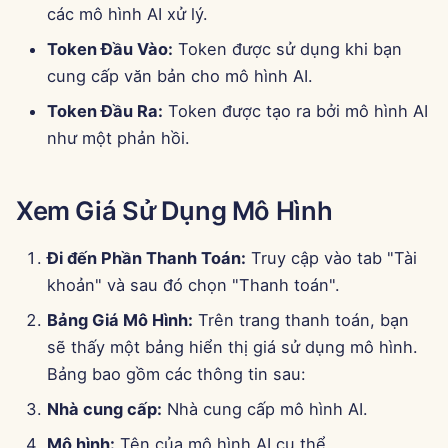
các mô hình AI xử lý.
g
Português
Công cụ
Dec 12th, 2025
Tích hợp Perplexity
Token Đầu Vào:
Token được sử dụng khi bạn
s
Tiếng Việt
cung cấp văn bản cho mô hình AI.
Bảo mật dữ liệu
Dec 5th, 2025
Tích hợp Together AI
e
简体中文
Token Đầu Ra:
Token được tạo ra bởi mô hình AI
a
Nov 28th, 2025
Tích hợp Vertex AI
繁體中文
như một phản hồi.
r
Nov 21st, 2025
xAI Integration
c
Xem Giá Sử Dụng Mô Hình
Nov 14th, 2025
h
Đi đến Phần Thanh Toán:
Truy cập vào tab "Tài
31 tháng 10 năm 2025
khoản" và sau đó chọn "Thanh toán".
Bảng Giá Mô Hình:
Trên trang thanh toán, bạn
5 tháng 9 năm 2025
sẽ thấy một bảng hiển thị giá sử dụng mô hình.
Bảng bao gồm các thông tin sau:
29 tháng 8 năm 2025
Nhà cung cấp:
Nhà cung cấp mô hình AI.
22 tháng 8 năm 2025
Mô hình:
Tên của mô hình AI cụ thể.