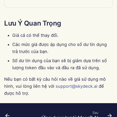
13 tháng 6 năm 2025
6 tháng 6 năm 2025
Lưu Ý Quan Trọng
30 tháng 5 năm 2025
Giá cả có thể thay đổi.
23 tháng 5 năm 2025
Các mức giá được áp dụng cho số dư tín dụng
trả trước của bạn.
16 tháng 5 năm 2025
Số dư tín dụng của bạn sẽ bị giảm dựa trên số
lượng token đầu vào và đầu ra đã sử dụng.
9 tháng 5 năm 2025
Nếu bạn có bất kỳ câu hỏi nào về giá sử dụng mô
2 tháng 5 năm 2025
hình, vui lòng liên hệ với
support@skydeck.ai
để
được hỗ trợ.
25 tháng 4 năm 2025
18 tháng 4 năm 2025
Sau