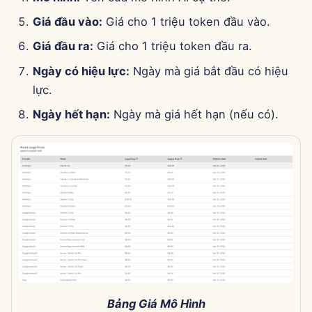
15 tháng 8 năm 2025
Giá đầu vào:
Giá cho 1 triệu token đầu vào.
Giá đầu ra:
Giá cho 1 triệu token đầu ra.
8 tháng 8 năm 2025
Ngày có hiệu lực:
Ngày mà giá bắt đầu có hiệu
1 tháng 8 năm 2025
lực.
Ngày hết hạn:
Ngày mà giá hết hạn (nếu có).
25 tháng 7 năm 2025
18 tháng 7 năm 2025
11 tháng 7 năm 2025
4 tháng 7 năm 2025
27 tháng 6 năm 2025
20 tháng 6 năm 2025
Bảng Giá Mô Hình