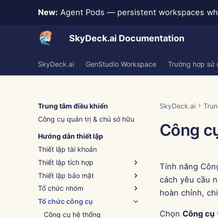
New:
Agent Pods — persistent workspaces whe
SkyDeck.ai Documentation
SkyDeck.ai
GenStudio Workspace
Trường hợp sử
Trung tâm điều khiển
SkyDeck.ai
Trun
Công cụ quản trị & chủ sở hữu
Công cụ
Hướng dẫn thiết lập
Thiết lập tài khoản
Thiết lập tích hợp
Tính năng Công
Thiết lập bảo mật
Hỗ trợ tích hợp
cách yêu cầu n
Tổ chức nhóm
Xác thực (SSO)
hoàn chỉnh, chi 
Tổ chức công cụ
Thêm nhóm mới
Chọn
Công cụ
Xóa nhóm
Công cụ hệ thống