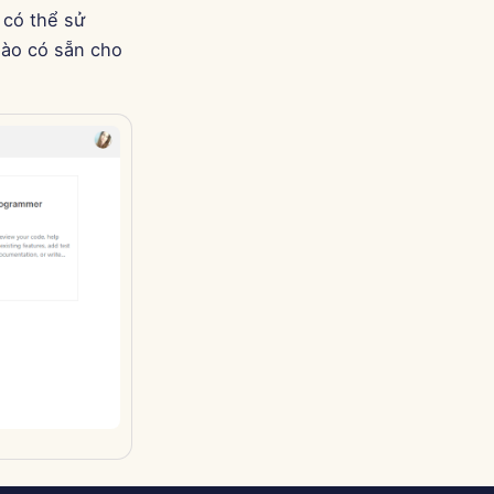
Português
 có thể sử
Tiếng Việt
nào có sẵn cho
简体中文
繁體中文