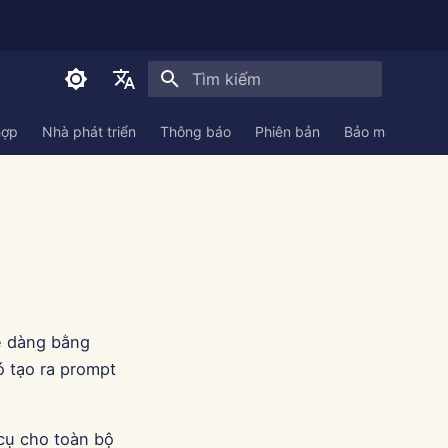
Initializing search
English
hợp
Nhà phát triển
Thông báo
Phiên bản
Bảo mật
Tài 
العربية
Dansk
Deutsch
Español
Français
ễ dàng bằng
Italiano
ó tạo ra prompt
日本語
한국어
 cụ cho toàn bộ