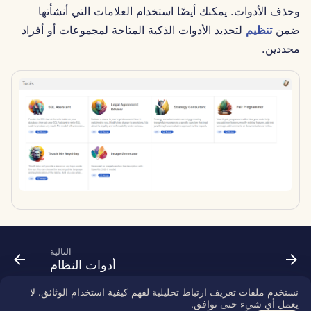
وحذف الأدوات. يمكنك أيضًا استخدام العلامات التي أنشأتها
Português
الأدوات
Dec 12th, 2025
تكامل Perplexity
ضمن
تنظيم
لتحديد الأدوات الذكية المتاحة لمجموعات أو أفراد
Tiếng Việt
محددين.
أمان البيانات
Dec 5th, 2025
تكامل Together AI
简体中文
Nov 28th, 2025
تكامل Vertex AI
繁體中文
xAI Integration
Nov 21st, 2025
Nov 14th, 2025
31 أكتوبر 2025
5 سبتمبر 2025
التالية
29 أغسطس 2025
أدوات النظام
نستخدم ملفات تعريف ارتباط تحليلية لفهم كيفية استخدام الوثائق. لا
22 أغسطس 2025
يعمل أي شيء حتى توافق.
Copyright © 2026 SkyDeck AI Inc.