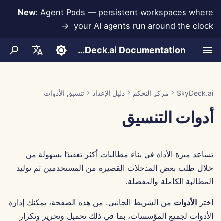
New:
Agent Pods — persistent workspaces where
your AI agents run around the clock →
ب
SkyDeck.ai Documentation
د
LLMs وقواعد البيانات
المحادثات
المصادقة (SSO)
تقرير تقييم LLM
تجربة مجانية
إضافة أعضاء
ممارسات أمان SkyDeck.ai
مساعدة التكامل
شروط الاستخدام
Jan 30th, 2026
طور أدواتك الخاصة
إضافة مجموعة جديدة
Run AI Agents Around the
تكامل Anthropic
تكامل Rememberizer
تنسيق JSON للأدوات
منع فقدان البيانات
مساعد البرمجة الزوجية
ء
English
Clock
ا
شراء رصيد
استيراد ملف
رفع المستندات
إزالة المجموعات
Jan 23rd, 2026
سياسة الخصوصية
تكاملات التطبيقات
برنامج مكافآت الأخطاء
وثائق SkyDeck.ai جاهزة لـ
تكامل Slack
تنسيق JSON لأدوات LLM
مساعد SQL
تكامل قاعدة البيانات
العربية
SkyDeck.ai
مركز التحكم
دليل الإعداد
تنسيق الأدوات
Operate an Agent Together
LLM
ل
Dansk
أدوات التنسيق
دعوة الأعضاء
إشعار الكوكيز
MCP Servers
Jan 16th, 2026
الخطط والترقيات
المشاركة والتعاون
Gemini Integration
مراجعة الاتفاقيات القانونية
مثال: مولد واجهة المستخدم
ب
Deploy Agents to Your
النصية
Deutsch
Whole Team
مزامنة Slack
تحرير الأعضاء
Jan 9th, 2026
أسعار استخدام النموذج
تكامل Groq
علمني أي شيء
ح
Español
تنسيق JSON للأدوات الذكية
تساعد ميزة الأداة في بناء مطالبات أكثر تعقيدًا بسهولة من
ث
Français
لقطات عامة
Jan 2nd, 2026
تكامل HuggingFace
استشاري استراتيجي
خلال طلب بعض المدخلات القصيرة من المستخدمين ثم توليد
Italiano
المطالبة الكاملة والمفصلة.
تصفح الويب
Dec 26th, 2025
تكامل Mistral
مولد الصور
日本語
اختر
الأدوات
من الشريط الجانبي. من هذه الصفحة، يمكنك إدارة
Pods
Dec 19th, 2025
تكامل OpenAI
الأدوات لجميع المؤسسات، بما في ذلك تحميل وتحرير وتكرار
한국어