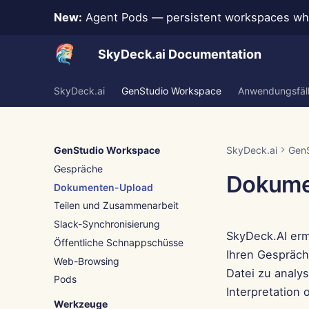
New:
Agent Pods — persistent workspaces whe
SkyDeck.ai Documentation
SkyDeck.ai
GenStudio Workspace
Anwendungsfäl
GenStudio Workspace
SkyDeck.ai
Gen
Gespräche
Dokume
Dokumenten-Upload
Teilen und Zusammenarbeit
Slack-Synchronisierung
SkyDeck.AI erm
Öffentliche Schnappschüsse
Ihren Gespräch
Web-Browsing
Datei zu analy
Pods
Interpretation 
Werkzeuge