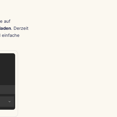
Português
Tiếng Việt
简体中文
e auf
laden
. Derzeit
繁體中文
 einfache