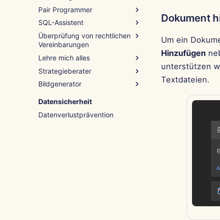
Pair Programmer
Dokument h
SQL-Assistent
Wie man es benutzt
Überprüfung von rechtlichen
Beispiel – Python-Skript-Hilfe
Wie man es benutzt
Um ein Dokumen
Vereinbarungen
Beispiel – Abfrage-Debugging
Hinzufügen
neb
Lehre mich alles
Wie man es benutzt
unterstützen w
Strategieberater
Beispiel – NDA-Klausel
Wie man es benutzt
Textdateien.
Bildgenerator
Beispiel – Einführung in die
Wie man es benutzt
Programmierung
Beispiel – Mitarbeiterbindung
Wie man es benutzt
Datensicherheit
Beispiel – Winterwunderland
Datenverlustprävention