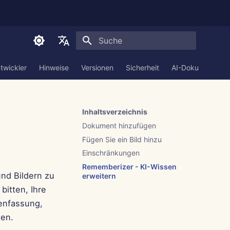
Suche wird initialisiert
English
twickler
Hinweise
Versionen
Sicherheit
AI-Dokumentatio
العربية
Dansk
Inhaltsverzeichnis
Deutsch
Dokument hinzufügen
Español
Fügen Sie ein Bild hinzu
Einschränkungen
Français
Rememberizer - KI-Wissen
nd Bildern zu
Italiano
erweitern
bitten, Ihre
日本語
enfassung,
한국어
ten.