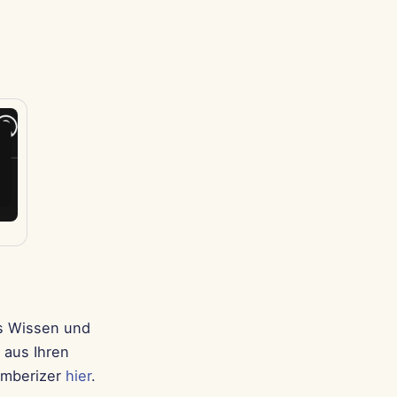
es Wissen und
 aus Ihren
emberizer
hier
.