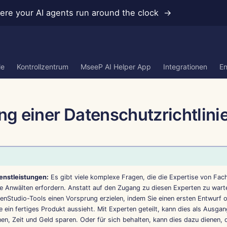
re your AI agents run around the clock →
le
Kontrollzentrum
MseeP AI Helper App
Integrationen
En
ung einer Datenschutzrichtlini
ienstleistungen:
Es gibt viele komplexe Fragen, die die Expertise von Fac
e Anwälten erfordern. Anstatt auf den Zugang zu diesen Experten zu wart
enStudio-Tools einen Vorsprung erzielen, indem Sie einen ersten Entwurf 
e ein fertiges Produkt aussieht. Mit Experten geteilt, kann dies als Ausga
en, Zeit und Geld sparen. Oder für sich behalten, kann dies dazu dienen, 