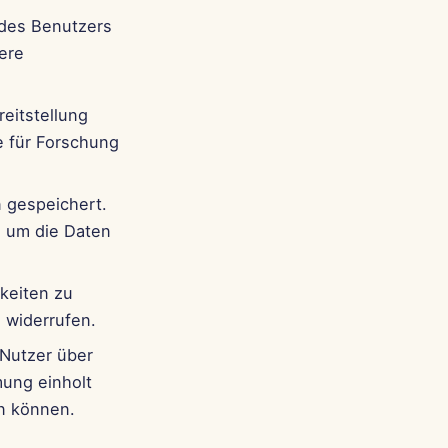
 des Benutzers
ere
eitstellung
e für Forschung
n gespeichert.
 um die Daten
keiten zu
 widerrufen.
 Nutzer über
mung einholt
en können.