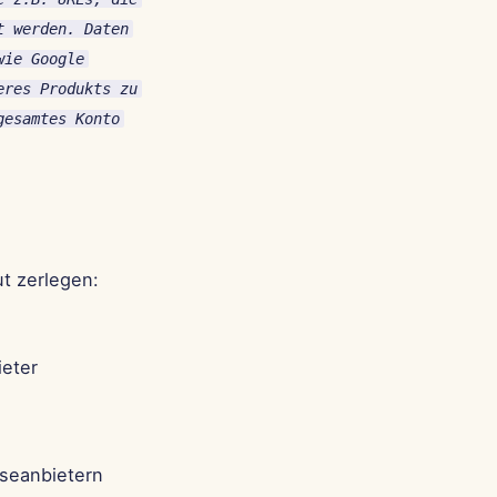
t werden. Daten
wie Google
eres Produkts zu
gesamtes Konto
t zerlegen:
ieter
yseanbietern