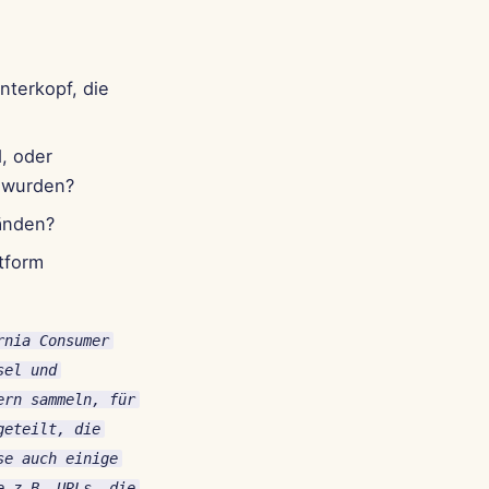
nterkopf, die
, oder
 wurden?
tänden?
tform
rnia Consumer
sel und
ern sammeln, für
geteilt, die
se auch einige
e z.B. URLs, die