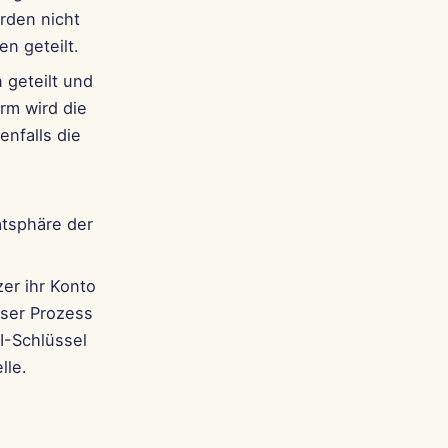
rden nicht
n geteilt.
 geteilt und
rm wird die
nfalls die
atsphäre der
er ihr Konto
eser Prozess
I-Schlüssel
lle.