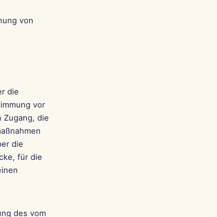
rnung von
r die
stimmung vor
 Zugang, die
zmaßnahmen
er die
ke, für die
einen
t
lung des vom