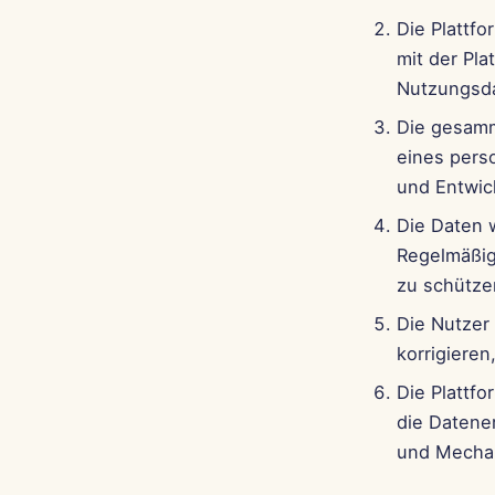
Die Plattf
mit der Pl
Nutzungsd
Die gesamm
eines pers
und Entwic
Die Daten 
Regelmäßig
zu schütze
Die Nutzer
korrigieren
Die Plattfo
die Datene
und Mechan