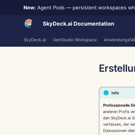
New:
Agent Pods — persistent workspaces whe
SkyDeck.ai Documentation
SkyDeck.ai
GenStudio Workspace
Anwendungsfäl
Erstell
Info
Professionelle D
anderen Profis wi
den SkyDeck.ai G
verfassen, der wi
Diskussionen dien