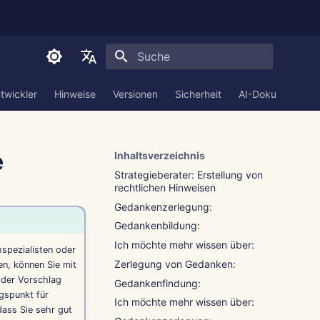
Suche wird initialisiert
English
twickler
Hinweise
Versionen
Sicherheit
AI-Dokumentatio
العربية
Dansk
e
Inhaltsverzeichnis
Deutsch
Strategieberater: Erstellung von
rechtlichen Hinweisen
Español
Gedankenzerlegung:
Français
Gedankenbildung:
Italiano
Ich möchte mehr wissen über:
hspezialisten oder
Zerlegung von Gedanken:
en, können Sie mit
日本語
oder Vorschlag
Gedankenfindung:
한국어
ngspunkt für
Ich möchte mehr wissen über:
dass Sie sehr gut