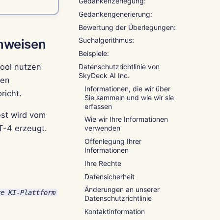
Português
Gedankenzerlegung:
Gedankengenerierung:
Tiếng Việt
Bewertung der Überlegungen:
简体中文
Suchalgorithmus:
inweisen
Beispiele:
繁體中文
Tool nutzen
Datenschutzrichtlinie von
SkyDeck AI Inc.
den
Informationen, die wir über
richt.
Sie sammeln und wie wir sie
erfassen
est wird vom
Wie wir Ihre Informationen
T-4 erzeugt.
verwenden
Offenlegung Ihrer
Informationen
Ihre Rechte
Datensicherheit
Änderungen an unserer
ve KI-Plattform
Datenschutzrichtlinie
Kontaktinformation