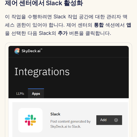
제어 센터에서 Slack 활성화
Português
도구
Perplexity 통합
Dec 12th, 2025
이 작업을 수행하려면 Slack 작업 공간에 대한 관리자 액
Tiếng Việt
데이터 보안
Together AI 통합
Dec 5th, 2025
세스 권한이 있어야 합니다. 제어 센터의
통합
섹션에서
앱
简体中文
을 선택한 다음 Slack의
추가
버튼을 클릭합니다.
Vertex AI 통합
Nov 28th, 2025
繁體中文
xAI Integration
Nov 21st, 2025
Nov 14th, 2025
2025년 10월 31일
2025년 9월 5일
2025년 8월 29일
2025년 8월 22일