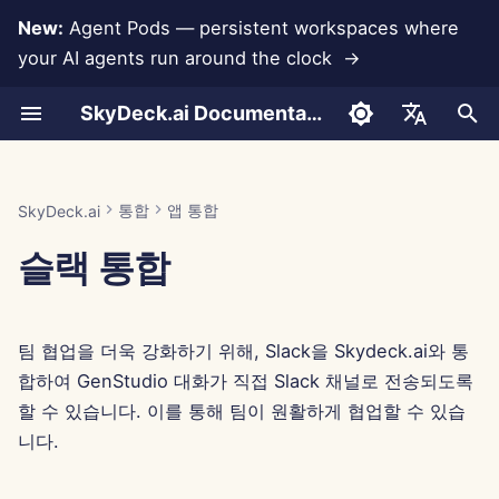
New:
Agent Pods — persistent workspaces where
your AI agents run around the clock →
검
SkyDeck.ai Documentation
색
대화
Run AI Agents Around the
관리자 및 소유자 도구
Anthropic 통합
제어 센터에서 Slack 활성화
자신만의 도구 개발
이용 약관
Jan 30th, 2026
SkyDeck.ai 보안 관행
LLM 평가 보고서
페어 프로그래머
데이터 손실 방지
계정 설정
무료 체험
도구를 위한 JSON 형식
초
English
Clock
기
문서 업로드
설정 가이드
데이터베이스 통합
SkyDeck.ai 앱을 Slack 채널
개인정보 보호정책
Jan 23rd, 2026
버그 바운티 프로그램
SkyDeck.ai LLM 준비 문서
SQL 어시스턴트
통합 설정
크레딧 구매
LLM 도구를 위한 JSON 
العربية
통합
앱 통합
SkyDeck.ai
Operate an Agent Together
에 추가하기
화
Dansk
슬랙 통합
공유 및 협업
청구
Gemini Integration
쿠키 공지
Jan 16th, 2026
법적 계약 검토
보안 설정
요금제 및 업그레이드
예시: 텍스트 기반 UI 생성
Deploy Agents to Your
공개 채널에 메시지 보내기
Deutsch
Whole Team
슬랙 동기화
Groq 통합
Jan 9th, 2026
무엇이든 가르쳐 주세요
팀 구성
모델 사용 가격
스마트 도구를 위한 JSON
Español
슬랙이 비공개 채널에 메시지
식
팀 협업을 더욱 강화하기 위해, Slack을 Skydeck.ai와 통
Français
를 보내도록 승인하기
공개 스냅샷
HuggingFace 통합
Jan 2nd, 2026
전략 컨설턴트
도구 큐레이션
합하여 GenStudio 대화가 직접 Slack 채널로 전송되도록
Italiano
할 수 있습니다. 이를 통해 팀이 원활하게 협업할 수 있습
채널 연결 해제
웹 브라우징
Mistral 통합
Dec 26th, 2025
이미지 생성기
회원 관리
니다.
日本語
Pods
OpenAI 통합
Dec 19th, 2025
한국어