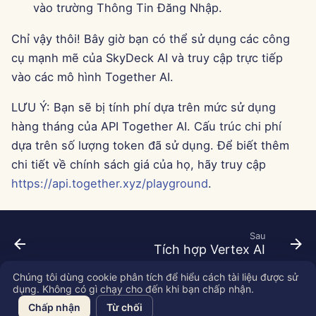
vào trường Thông Tin Đăng Nhập.
13 tháng 6 năm 2025
Chỉ vậy thôi! Bây giờ bạn có thể sử dụng các công
6 tháng 6 năm 2025
cụ mạnh mẽ của SkyDeck AI và truy cập trực tiếp
vào các mô hình Together AI.
30 tháng 5 năm 2025
LƯU Ý: Bạn sẽ bị tính phí dựa trên mức sử dụng
23 tháng 5 năm 2025
hàng tháng của API Together AI. Cấu trúc chi phí
dựa trên số lượng token đã sử dụng. Để biết thêm
16 tháng 5 năm 2025
chi tiết về chính sách giá của họ, hãy truy cập
https://api.together.xyz/playground
.
9 tháng 5 năm 2025
2 tháng 5 năm 2025
Sau
Tích hợp Vertex AI
25 tháng 4 năm 2025
Chúng tôi dùng cookie phân tích để hiểu cách tài liệu được sử
18 tháng 4 năm 2025
dụng. Không có gì chạy cho đến khi bạn chấp nhận.
Copyright © 2026 SkyDeck AI Inc.
Chấp nhận
Từ chối