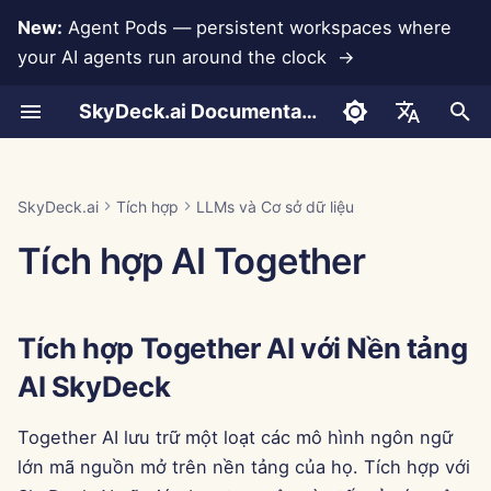
New:
Agent Pods — persistent workspaces where
your AI agents run around the clock →
I
SkyDeck.ai Documentation
n
Cuộc trò chuyện
Run AI Agents Around the
Công cụ quản trị & chủ sở
Tích hợp Together AI với
Tích hợp Rememberizer
Phát triển công cụ của
Điều khoản sử dụng
Jan 30th, 2026
Thực hành bảo mật
Báo cáo đánh giá LLM
Lập trình cặp
Ngăn ngừa mất dữ liệu
Thiết lập tài khoản
Dùng thử miễn phí
Định dạng JSON cho Cô
i
English
Clock
hữu
Nền tảng AI SkyDeck
riêng bạn
SkyDeck.ai
cụ
t
Tải tài liệu lên
Tích hợp Slack
Chính sách bảo mật
Jan 23rd, 2026
Tài liệu sẵn sàng LLM
Trợ lý SQL
Thiết lập tích hợp
Mua tín dụng
العربية
SkyDeck.ai
Tích hợp
LLMs và Cơ sở dữ liệu
Operate an Agent Together
Hướng dẫn thiết lập
Chương trình thưởng lỗi
SkyDeck.ai
Tạo Khóa API Together AI
Định dạng JSON cho Cô
i
Dansk
Tích hợp AI Together
cụ LLM
Chia sẻ và Hợp tác
Thông báo về cookie
Jan 16th, 2026
Xem xét hợp đồng pháp
Thiết lập bảo mật
Gói và nâng cấp
a
Deploy Agents to Your
Thanh toán
Thêm API Key vào Trung
lý
Deutsch
Whole Team
Tâm Điều Khiển AI
Ví dụ: Tạo giao diện ngư
Đồng bộ hóa Slack
Jan 9th, 2026
Tổ chức nhóm
Giá sử dụng mô hình
l
Español
SkyDeck
dùng dựa trên văn bản
Dạy tôi bất cứ điều gì
Tích hợp Together AI với Nền tảng
i
Français
Ảnh chụp công khai
Jan 2nd, 2026
Tổ chức công cụ
AI SkyDeck
Định dạng JSON cho Cô
z
Tư vấn chiến lược
Italiano
cụ Thông minh
Duyệt web
Dec 26th, 2025
Quản lý thành viên
i
Together AI lưu trữ một loạt các mô hình ngôn ngữ
日本語
Tạo hình ảnh
lớn mã nguồn mở trên nền tảng của họ. Tích hợp với
n
Pods
Dec 19th, 2025
한국어