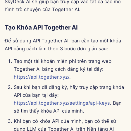
SkyDeck AI sẽ giúp bạn truy cập vào tất cả các mô
g
Português
Công cụ
Dec 12th, 2025
hình trò chuyện của Together AI.
s
Tiếng Việt
Bảo mật dữ liệu
Dec 5th, 2025
e
Tạo Khóa API Together AI
简体中文
a
Nov 28th, 2025
繁體中文
Để sử dụng API Together AI, bạn cần tạo một khóa
r
API bằng cách làm theo 3 bước đơn giản sau:
Nov 21st, 2025
c
Tạo một tài khoản miễn phí trên trang web
Nov 14th, 2025
h
Together AI bằng cách đăng ký tại đây:
https://api.together.xyz/
.
31 tháng 10 năm 2025
Sau khi bạn đã đăng ký, hãy truy cập trang khóa
5 tháng 9 năm 2025
API của bạn tại đây:
https://api.together.xyz/settings/api-keys
. Bạn
29 tháng 8 năm 2025
sẽ tìm thấy khóa API của mình.
Khi bạn có khóa API của mình, bạn có thể sử
22 tháng 8 năm 2025
dụng LLM của Together AI trên Nền tảng AI