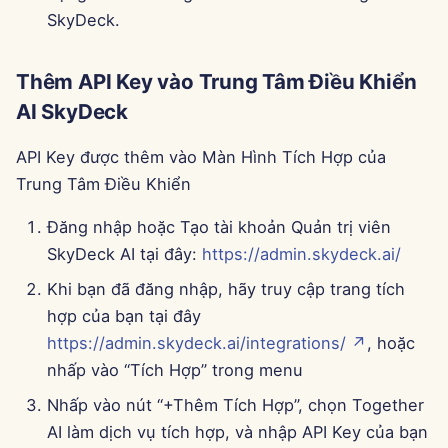
SkyDeck.
15 tháng 8 năm 2025
8 tháng 8 năm 2025
Thêm API Key vào Trung Tâm Điều Khiển
AI SkyDeck
1 tháng 8 năm 2025
API Key được thêm vào Màn Hình Tích Hợp của
25 tháng 7 năm 2025
Trung Tâm Điều Khiển
18 tháng 7 năm 2025
Đăng nhập hoặc Tạo tài khoản Quản trị viên
SkyDeck AI tại đây:
https://admin.skydeck.ai/
11 tháng 7 năm 2025
Khi bạn đã đăng nhập, hãy truy cập trang tích
hợp của bạn tại đây
4 tháng 7 năm 2025
https://admin.skydeck.ai/integrations/ ↗
, hoặc
27 tháng 6 năm 2025
nhấp vào “Tích Hợp” trong menu
Nhấp vào nút “+Thêm Tích Hợp”, chọn Together
20 tháng 6 năm 2025
AI làm dịch vụ tích hợp, và nhập API Key của bạn